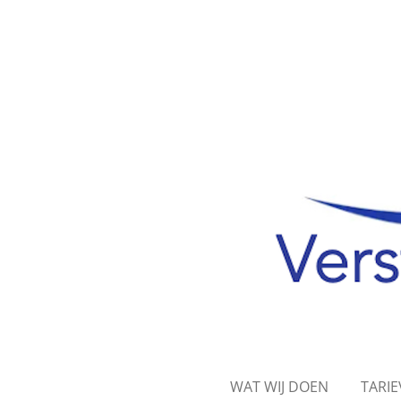
Ga
direct
naar
de
hoofdinhoud
WAT WIJ DOEN
TARI