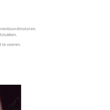
binnenboordmotoren.
tstukken.
t te voeren.