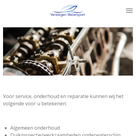
Ga
direct
naar
de
hoofdinhoud
Voor service, onderhoud en reparatie kunnen wij het
volgende voor u betekenen:
Algemeen onderhoud
Duikinspectie/werkzaamheden onderwaterschip